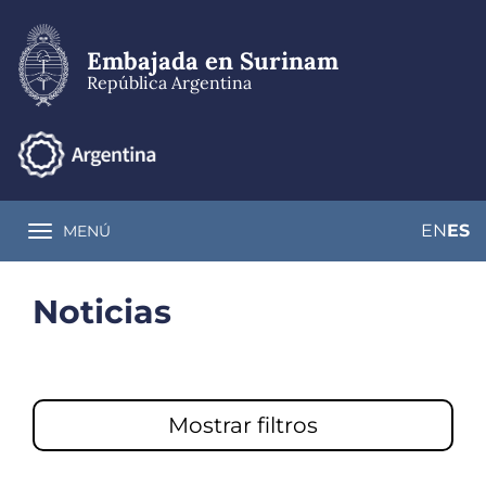
Pasar
al
contenido
Embajada en Surinam
principal
República Argentina
EN
ES
MENÚ
Toggle navigation
Noticias
Mostrar filtros