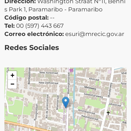
Dirección:
Washington Straat N°11, Benni
s Park 1, Paramaribo - Paramaribo
Código postal:
--
Tel:
00 (597) 443 667
Correo electrónico:
esuri@mrecic.gov.ar
Redes Sociales
+
−